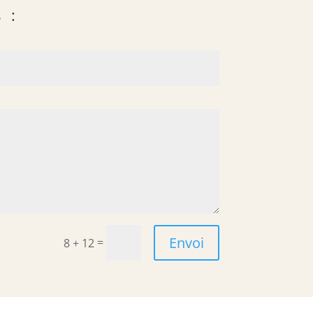
s :
Envoi
=
8 + 12