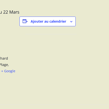
du 22 Mars
Ajouter au calendrier
chard
Plage
,
e
+ Google