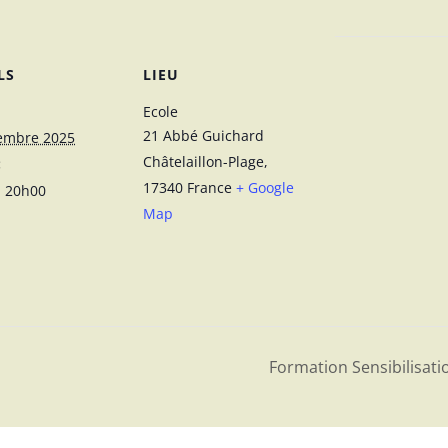
LS
LIEU
Ecole
21 Abbé Guichard
embre 2025
Châtelaillon-Plage
,
:
17340
France
+ Google
- 20h00
Map
Formation Sensibilisat